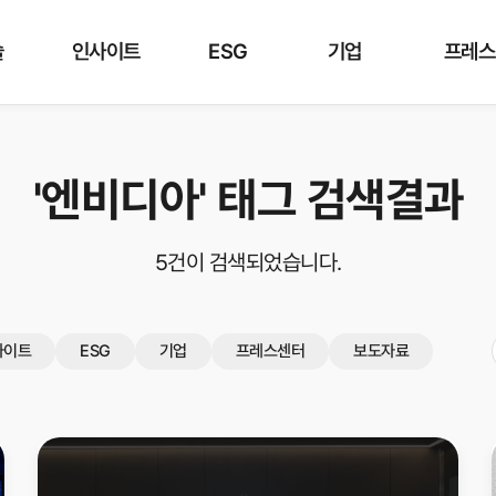
분류
전체
제품기술
인사이트
ESG
기업
프레스센
술
인사이트
ESG
기업
프레스
'엔비디아'
태그 검색결과
5건
이 검색되었습니다.
사이트
ESG
기업
프레스센터
보도자료