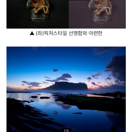
▲ (좌)픽처스타일 선명함와 아련한
1
/
5